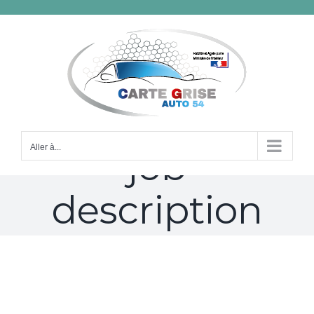
Passer
au
contenu
payday loan
Aller à...
job
description