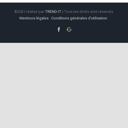
©2021 réalisé par
TREND-IT
| Tous les droits sont réservés.
Mentions légales
.
Conditions générales d'utilisation
.
Facebook
Google