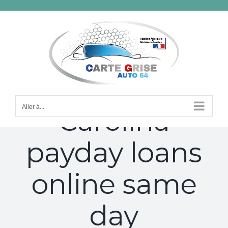
Passer
au
contenu
North
Aller à...
Carolina
payday loans
online same
day