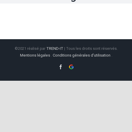
©2021 réalisé par
TREND-IT
| Tous les droits sont réservés.
Mentions légales
.
Conditions générales d'utilisation
.
Facebook
Google