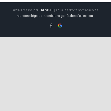
©2021 réalisé par
TREND-IT
| Tous les droits sont réservés.
Mentions légales
.
Conditions générales d'utilisation
.
Facebook
Google