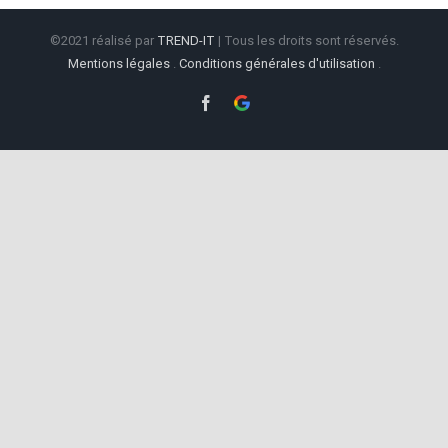
©2021 réalisé par
TREND-IT
| Tous les droits sont réservés.
Mentions légales
.
Conditions générales d'utilisation
.
Facebook
Google