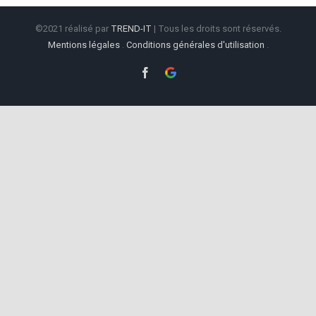
©2021 réalisé par
TREND-IT
| Tous les droits sont réservés.
Mentions légales
.
Conditions générales d'utilisation
.
Facebook
Google