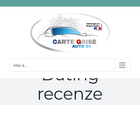
Passer
au
contenu
Adventure
Aller à...
Dating
recenze