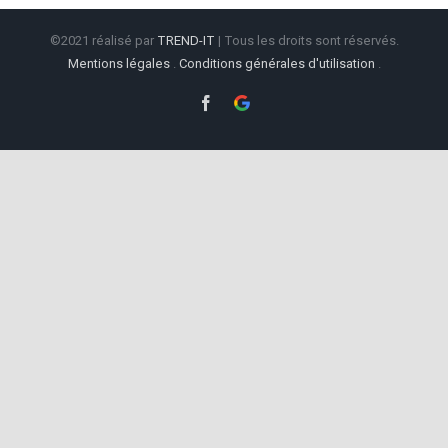
©2021 réalisé par
TREND-IT
| Tous les droits sont réservés.
Mentions légales
.
Conditions générales d'utilisation
.
Facebook
Google