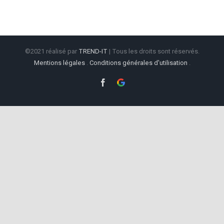
©2021 réalisé par
TREND-IT
| Tous les droits sont réservés.
Mentions légales
.
Conditions générales d'utilisation
.
Facebook
Google