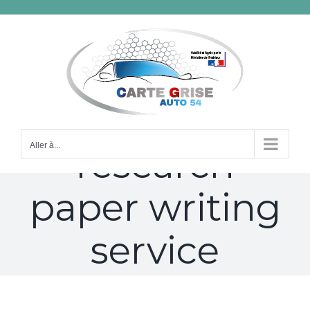
Passer
au
contenu
professional
Aller à...
research
paper writing
service