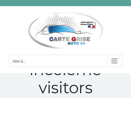
Passer
au
contenu
catholicmatch-
Aller à...
inceleme
visitors