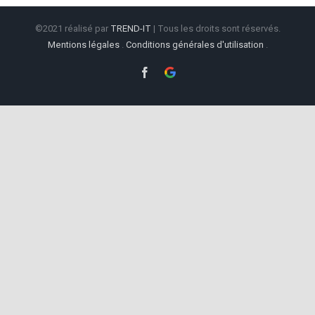
©2021 réalisé par
TREND-IT
| Tous les droits sont réservés.
Mentions légales
.
Conditions générales d'utilisation
.
Facebook
Google