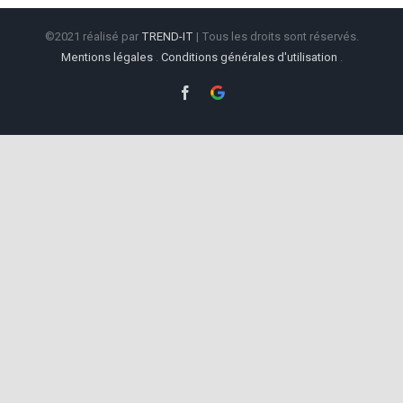
©2021 réalisé par
TREND-IT
| Tous les droits sont réservés.
Mentions légales
.
Conditions générales d'utilisation
.
Facebook
Google