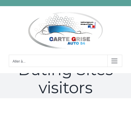
Passer
au
contenu
Catholic
Aller à...
Dating Sites
visitors